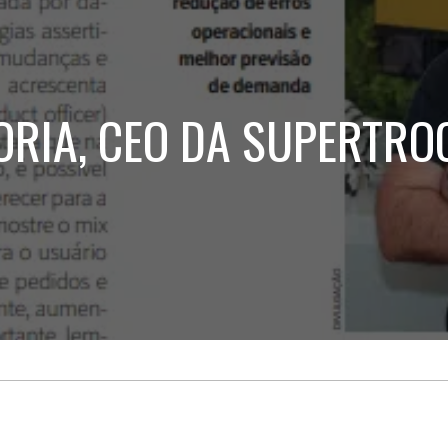
Treinamento
Stake
de
Aculturamento
Eventos
Corpo
Comunicação
Integrada
Relatórios de
Susten
ORIA, CEO DA SUPERTRO