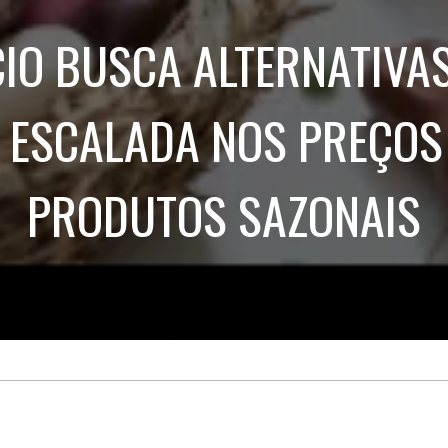
Treinamento
Stake
de
Aculturamento
Eventos
IO BUSCA ALTERNATIVAS
Corpo
Comunicação
Integrada
Relatórios de
Susten
 ESCALADA NOS PREÇOS
PRODUTOS SAZONAIS