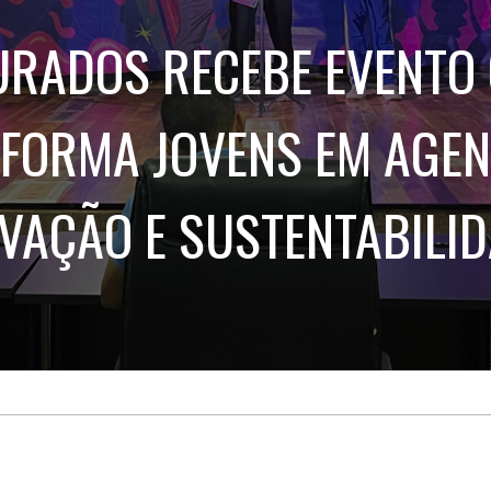
Treinamento
Stake
de
Aculturamento
RADOS RECEBE EVENTO
Eventos
Corpo
Comunicação
Integrada
Relatórios de
Susten
FORMA JOVENS EM AGEN
VAÇÃO E SUSTENTABILI