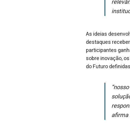
relevâ
institu
As ideias desenvol
destaques receberã
participantes ganh
sobre inovação, os
do Futuro definida
“Nosso objetivo é inspirar os jovens a se tornarem protagonistas na
soluçã
respons
afirma