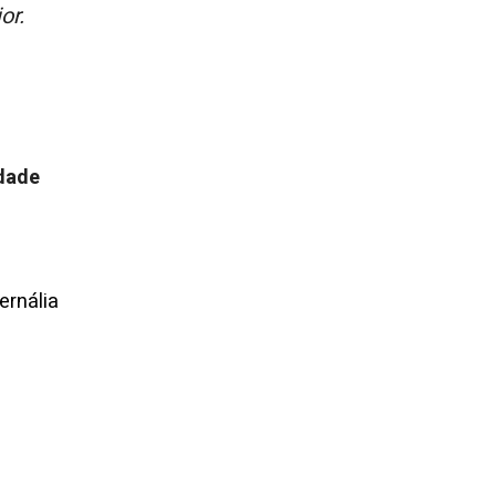
or.
idade
ernália