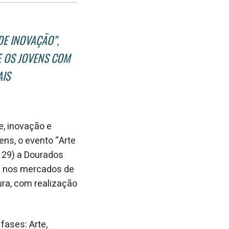
no
no
janela
Facebook
linkedin
DE INOVAÇÃO”,
E OS JOVENS COM
AIS
e, inovação e
ens, o evento “Arte
 29) a Dourados
as nos mercados de
tura, com realização
fases: Arte,