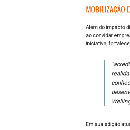
MOBILIZAÇÃO D
Além do impacto di
ao convidar empres
iniciativa, fortal
“Acreditamos no poder da educação e da inovação para transformar
realid
conheci
desenv
Wellin
Em sua edição atua