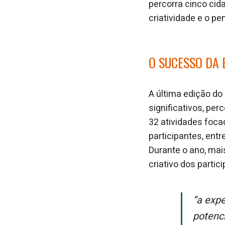
percorra cinco cid
criatividade e o p
O SUCESSO DA 
A última edição do
significativos, pe
32 atividades foca
participantes, entr
Durante o ano, mai
criativo dos partic
“A experiência na Maratona de Inovação me ajudou a enxergar meu
potenc