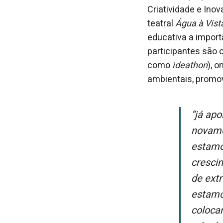
Criatividade e Ino
teatral
Água à Vist
educativa a import
participantes são
como
ideathon
), 
ambientais, promov
“Já apoiamos edições passadas deste projeto e estamos felizes em dar
novamen
estamo
cresci
de ext
estamo
coloca