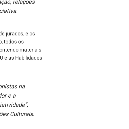
ação, relações
ciativa.
e jurados, e os
, todos os
contendo materiais
U e as Habilidades
or e a
atividade”,
es Culturais.