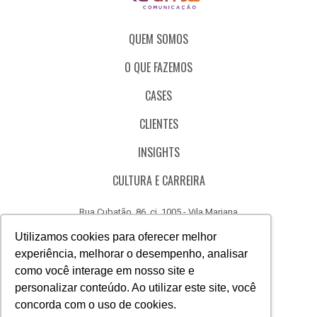
QUEM SOMOS
O QUE FAZEMOS
CASES
CLIENTES
INSIGHTS
CULTURA E CARREIRA
Rua Cubatão, 86, cj. 1005 - Vila Mariana
São Paulo - SP - Brasil - CEP 04013-000
Utilizamos cookies para oferecer melhor
experiência, melhorar o desempenho, analisar
CÓDIGO DE ÉTICA
como você interage em nosso site e
CANAL DE DENÚNCIAS
personalizar conteúdo. Ao utilizar este site, você
concorda com o uso de cookies.
(11) 3388.3040