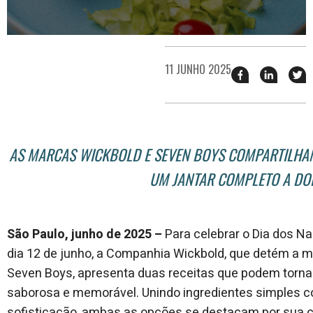
11 JUNHO 2025
Compartilhar
Compart
T
esse
esse
e
post
post
n
no
no
j
Facebook
linkedin
AS MARCAS WICKBOLD E SEVEN BOYS COMPARTILHAM
UM JANTAR COMPLETO A DO
São Paulo, junho de 2025 –
Para celebrar o Dia dos N
dia 12 de junho, a Companhia Wickbold, que detém a
Seven Boys, apresenta duas receitas que podem tornar
saborosa e memorável. Unindo ingredientes simples 
sofisticação, ambas as opções se destacam por sua 