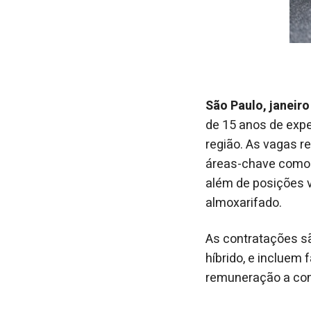
São Paulo, janeiro
de 15 anos de expe
região. As vagas r
áreas-chave como q
além de posições v
almoxarifado.
As contratações s
híbrido, e incluem 
remuneração a comb