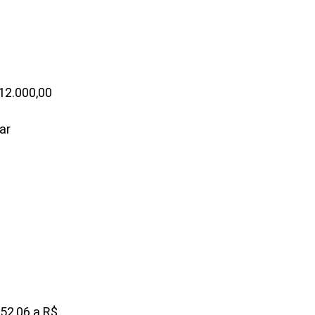
 12.000,00
ar
52,06 a R$