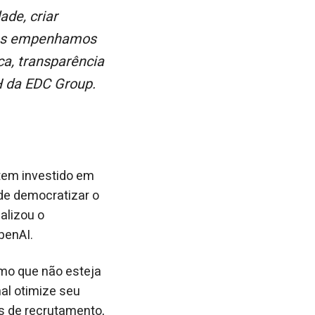
 nos empenhamos
a, transparência
H da EDC Group.
 tem investido em
de democratizar o
alizou o
penAI.
smo que não esteja
al otimize seu
s de recrutamento,