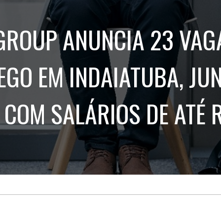
Treinamento
Stake
de
Aculturamento
Eventos
GROUP ANUNCIA 23 VAG
Corpo
Comunicação
Integrada
Relatórios de
Susten
GO EM INDAIATUBA, JUN
 COM SALÁRIOS DE ATÉ 