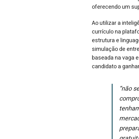
oferecendo um sup
Ao utilizar a inteli
currículo na plata
estrutura e lingu
simulação de entre
baseada na vaga e
candidato a ganha
“Não se trata apenas de mais um uso da ferramenta, mas de um
compro
tenham
mercad
prepar
gratuit