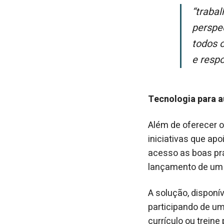
“Trabalhar é mais do que gerar renda, é recuperar a dignidade, criar
perspe
todos 
e resp
Tecnologia para a
Além de oferecer o
iniciativas que ap
acesso as boas pr
lançamento de um 
A solução, disponí
participando de um
currículo ou trein