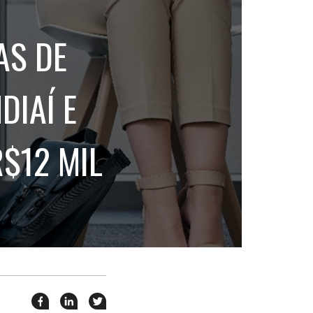
holders
AS DE
rativos
tabilidade
DIAÍ E
R$12 MIL
Compartilhar
Compartilhar
Twittar
esse
esse
em