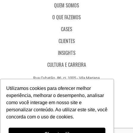
QUEM SOMOS
O QUE FAZEMOS
CASES
CLIENTES
INSIGHTS
CULTURA E CARREIRA
Rua Cubatão, 86, cj. 1005 - Vila Mariana
São Paulo - SP - Brasil - CEP 04013-000
Utilizamos cookies para oferecer melhor
experiência, melhorar o desempenho, analisar
CÓDIGO DE ÉTICA
como você interage em nosso site e
CANAL DE DENÚNCIAS
personalizar conteúdo. Ao utilizar este site, você
concorda com o uso de cookies.
(11) 3388.3040