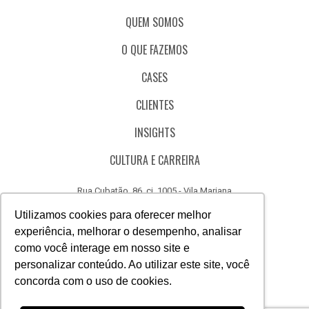
QUEM SOMOS
O QUE FAZEMOS
CASES
CLIENTES
INSIGHTS
CULTURA E CARREIRA
Rua Cubatão, 86, cj. 1005 - Vila Mariana
São Paulo - SP - Brasil - CEP 04013-000
Utilizamos cookies para oferecer melhor
experiência, melhorar o desempenho, analisar
CÓDIGO DE ÉTICA
como você interage em nosso site e
CANAL DE DENÚNCIAS
personalizar conteúdo. Ao utilizar este site, você
concorda com o uso de cookies.
(11) 3388.3040