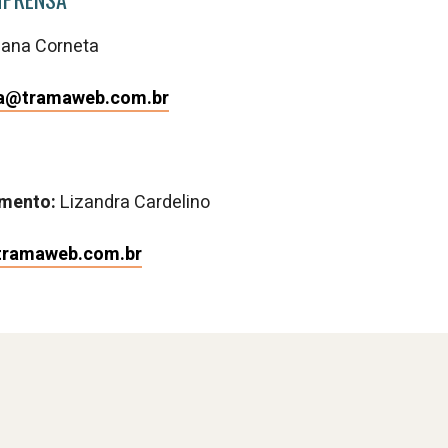
iana Corneta
a@tramaweb.com.br
imento:
Lizandra Cardelino
tramaweb.com.br