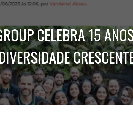
Treinamento
Stake
de
Aculturamento
Eventos
Corpo
Comunicação
Integrada
Relatórios de
GROUP CELEBRA 15 ANO
Susten
DIVERSIDADE CRESCENT