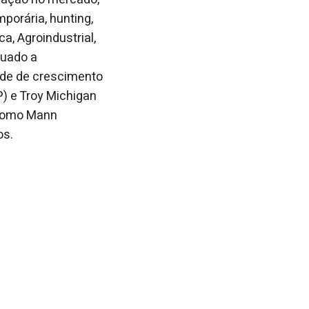
porária, hunting,
a, Agroindustrial,
quado a
ade de crescimento
P) e Troy Michigan
 como Mann
os.