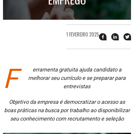
1 FEVEREIRO 2025
Compartilhar
Compart
T
esse
esse
e
post
post
n
no
no
j
Facebook
linkedin
F
erramenta gratuita ajuda candidato a
melhorar seu currículo e se preparar para
entrevistas
Objetivo da empresa é democratizar o acesso as
boas práticas na busca por trabalho ao disponibilizar
seu conhecimento com recrutamento e seleção