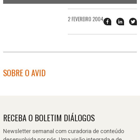
2 FEVEREIRO 2004
Compartilhar
Compart
T
esse
esse
e
post
post
n
no
no
j
Facebook
linkedin
SOBRE O AVID
RECEBA O BOLETIM DIÁLOGOS
Newsletter semanal com curadoria de conteúdo
desenvolvida por nós. Uma visão integrada e de