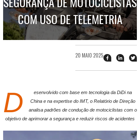
SEGURANÇA DE MOTOCICLISTAS
COM USO DE TELEMETRIA
20 MAIO 2025
Compartilhar
Compart
T
esse
esse
e
post
post
n
no
no
j
Facebook
linkedin
D
esenvolvido com base em tecnologia da DiDi na
China e na expertise do IMT, o Relatório de Direção
analisa padrões de condução de motociclistas com o
objetivo de aprimorar a segurança e reduzir riscos de acidentes