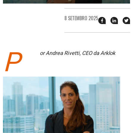
8 SETEMBRO 2025
Compartilhar
Compart
T
esse
esse
e
post
post
n
no
no
j
Facebook
linkedin
P
or Andrea Rivetti
, CEO da
Arklok