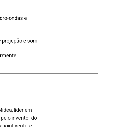
icro-ondas e
e projeção e som.
ormente.
idea, líder em
 pelo inventor do
 joint venture