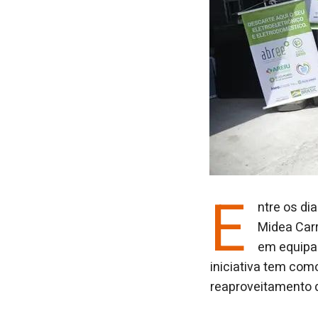
E
ntre os d
Midea Carr
em equipa
iniciativa tem como
reaproveitamento 