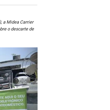
post
post
nova
no
no
janela
Facebook
linkedin
 a Midea Carrier
bre o descarte de