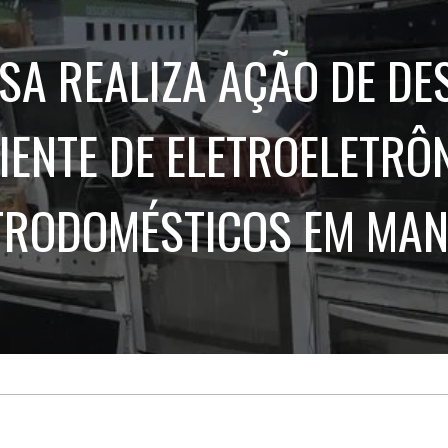
Treinamento
Stake
de
Aculturamento
Eventos
SA REALIZA AÇÃO DE DE
Corpo
Comunicação
Integrada
Relatórios de
Susten
IENTE DE ELETROELETRÔN
TRODOMÉSTICOS EM MA