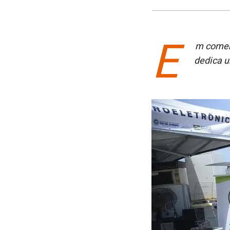
E
m comem
dedica u