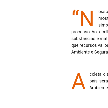
“N
osso
most
simp
processo. Ao reco
substâncias e mat
que recursos valios
Ambiente e Seguran
A
coleta, d
país, ser
Ambiente