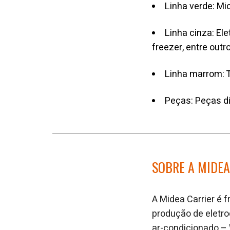
Linha verde: Mic
Linha cinza: El
freezer, entre outr
Linha marrom: T
Peças: Peças d
SOBRE A MIDEA
A Midea Carrier é 
produção de eletro
ar-condicionado – 