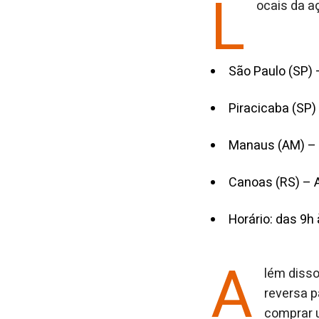
L
ocais da a
São Paulo (SP) 
Piracicaba (SP) 
Manaus (AM) – A
Canoas (RS) – A
Horário: das 9h
A
lém disso
reversa p
comprar u