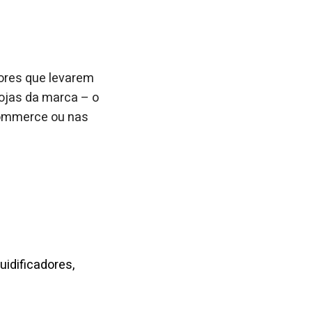
ores que levarem
ojas da marca – o
commerce ou nas
uidificadores,