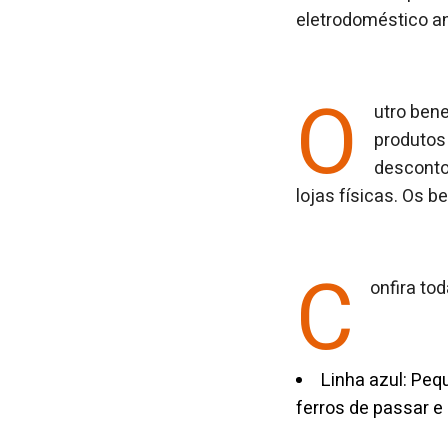
eletrodoméstico an
O
utro ben
produtos
desconto
lojas físicas. Os 
C
onfira to
Linha azul: Peq
ferros de passar e 