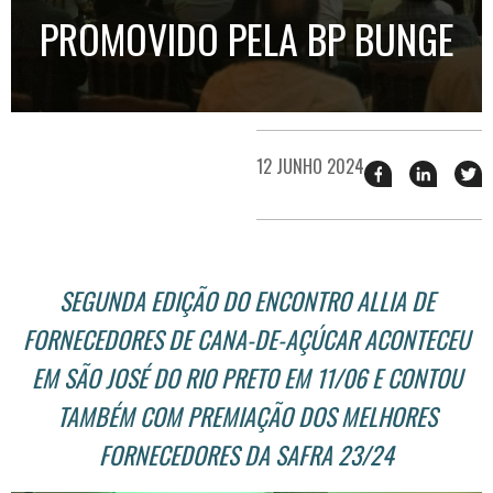
PROMOVIDO PELA BP BUNGE
12 JUNHO 2024
Compartilhar
Compart
T
esse
esse
e
post
post
n
no
no
j
Facebook
linkedin
SEGUNDA EDIÇÃO DO ENCONTRO ALLIA DE
FORNECEDORES DE CANA-DE-AÇÚCAR ACONTECEU
EM SÃO JOSÉ DO RIO PRETO EM 11/06 E CONTOU
TAMBÉM COM PREMIAÇÃO DOS MELHORES
FORNECEDORES DA SAFRA 23/24