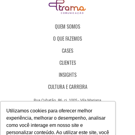
QUEM SOMOS
O QUE FAZEMOS
CASES
CLIENTES
INSIGHTS
CULTURA E CARREIRA
Rua Cubatão, 86, cj. 1005 - Vila Mariana
São Paulo - SP - Brasil - CEP 04013-000
Utilizamos cookies para oferecer melhor
experiência, melhorar o desempenho, analisar
CÓDIGO DE ÉTICA
como você interage em nosso site e
CANAL DE DENÚNCIAS
personalizar conteúdo. Ao utilizar este site, você