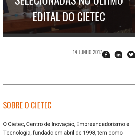
EDITAL DO CIETEC
14 JUNHO 2017
Compartilhar
Compart
T
esse
esse
e
post
post
n
no
no
j
Facebook
linkedin
SOBRE O CIETEC
O Cietec, Centro de Inovação, Empreendedorismo e
Tecnologia, fundado em abril de 1998, tem como