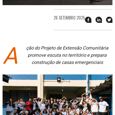
26 SETEMBRO 2025
Compartilhar
Compart
T
esse
esse
e
post
post
n
no
no
j
Facebook
linkedin
A
ção do Projeto de Extensão Comunitária
promove escuta no território e prepara
construção de casas emergenciais