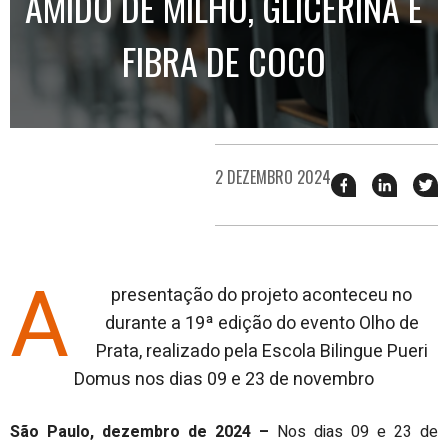
AMIDO DE MILHO, GLICERINA E
FIBRA DE COCO
2 DEZEMBRO 2024
Compartilhar
Compart
T
esse
esse
e
post
post
n
no
no
j
Facebook
linkedin
A
presentação do projeto aconteceu no
durante a 19ª edição do evento Olho de
Prata, realizado pela Escola Bilingue Pueri
Domus nos dias 09 e 23 de novembro
São Paulo, dezembro de 2024 –
Nos dias 09 e 23 de