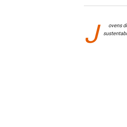
J
ovens d
sustentabi