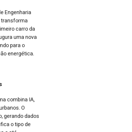
de Engenharia
e transforma
rimeiro carro da
augura uma nova
indo para o
ão energética.
s
rma combina IA,
 urbanos. O
vo, gerando dados
ica o tipo de