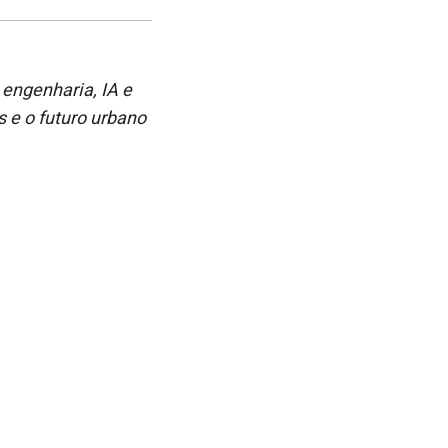
post
post
nova
no
no
janela
Facebook
linkedin
engenharia, IA e
s e o futuro urbano