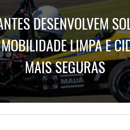
Treinamento
Stake
de
Aculturamento
Eventos
ANTES DESENVOLVEM SO
Corpo
Comunicação
Integrada
Relatórios de
Susten
 MOBILIDADE LIMPA E CI
MAIS SEGURAS