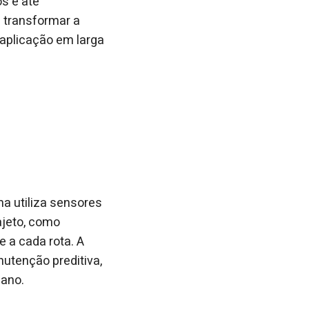
os e até
 transformar a
 aplicação em larga
a utiliza sensores
rajeto, como
e a cada rota. A
nutenção preditiva,
bano.