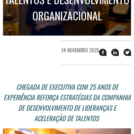
ORGANIZACIONAL
24 NOVEMBRO 2025
Compartilhar
Compart
T
esse
esse
e
post
post
n
no
no
j
Facebook
linkedin
CHEGADA DE EXECUTIVA COM 25 ANOS DE
EXPERIÊNCIA REFORÇA ESTRATÉGIAS DA COMPANHIA
DE DESENVOLVIMENTO DE LIDERANÇAS E
ACELERAÇÃO DE TALENTOS