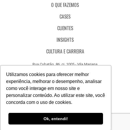
O QUE FAZEMOS
CASES
CLIENTES
INSIGHTS
CULTURA E CARREIRA
Rua Cubatão, 86, cj. 1005 - Vila Mariana
São Paulo - SP - Brasil - CEP 04013-000
Utilizamos cookies para oferecer melhor
experiência, melhorar o desempenho, analisar
CÓDIGO DE ÉTICA
como você interage em nosso site e
CANAL DE DENÚNCIAS
personalizar conteúdo. Ao utilizar este site, você
concorda com o uso de cookies.
(11) 3388.3040
Acesse
Acesse
Acesse
Acesse
Acesse
Acesse
Ok, entendi!
nosso
nosso
nosso
nosso
nosso
nosso
Facebook
Instagram
Linkedin
Whatsapp
Twitter
Canal