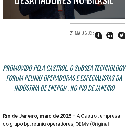
21 MAIO 2025
Compartilhar
Compart
T
esse
esse
e
post
post
n
no
no
j
Facebook
linkedin
PROMOVIDO PELA CASTROL, O SUBSEA TECHNOLOGY
FORUM REUNIU OPERADORAS E ESPECIALISTAS DA
INDÚSTRIA DE ENERGIA, NO RIO DE JANEIRO
Rio de Janeiro, maio de 2025 –
A Castrol, empresa
do grupo bp, reuniu operadores, OEMs (Original