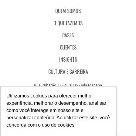
QUEM SOMOS
O QUE FAZEMOS
CASES
CLIENTES
INSIGHTS
CULTURA E CARREIRA
Rua Cubatão, 86, cj. 1005 - Vila Mariana
São Paulo - SP - Brasil - CEP 04013-000
Utilizamos cookies para oferecer melhor
experiência, melhorar o desempenho, analisar
CÓDIGO DE ÉTICA
como você interage em nosso site e
CANAL DE DENÚNCIAS
personalizar conteúdo. Ao utilizar este site, você
concorda com o uso de cookies.
(11) 3388.3040