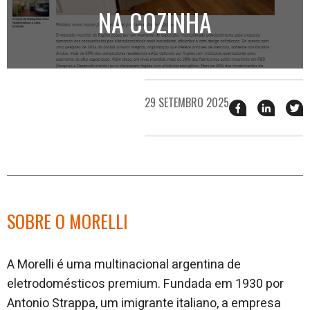
NA COZINHA
29 SETEMBRO 2025
Compartilhar
Compart
T
esse
esse
e
post
post
n
no
no
j
Facebook
linkedin
SOBRE O MORELLI
A Morelli é uma multinacional argentina de
eletrodomésticos premium. Fundada em 1930 por
Antonio Strappa, um imigrante italiano, a empresa