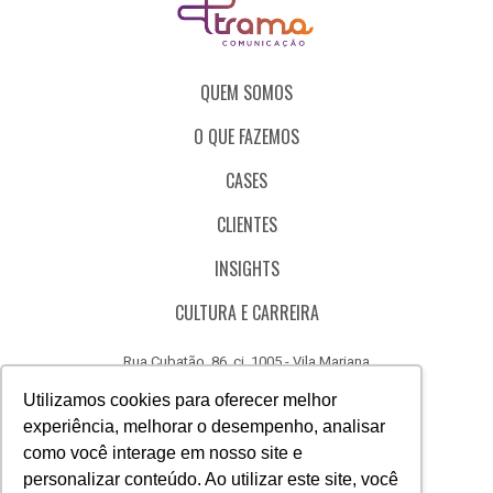
QUEM SOMOS
O QUE FAZEMOS
CASES
CLIENTES
INSIGHTS
CULTURA E CARREIRA
Rua Cubatão, 86, cj. 1005 - Vila Mariana
São Paulo - SP - Brasil - CEP 04013-000
Utilizamos cookies para oferecer melhor
experiência, melhorar o desempenho, analisar
CÓDIGO DE ÉTICA
como você interage em nosso site e
CANAL DE DENÚNCIAS
personalizar conteúdo. Ao utilizar este site, você