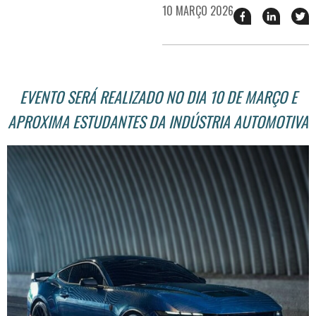
10 MARÇO 2026
Compartilhar
Compart
T
esse
esse
e
post
post
n
no
no
j
Facebook
linkedin
EVENTO SERÁ REALIZADO NO DIA 10 DE MARÇO E
APROXIMA ESTUDANTES DA INDÚSTRIA AUTOMOTIVA