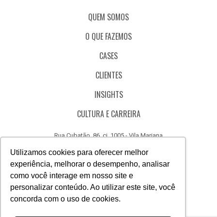
QUEM SOMOS
O QUE FAZEMOS
CASES
CLIENTES
INSIGHTS
CULTURA E CARREIRA
Rua Cubatão, 86, cj. 1005 - Vila Mariana
São Paulo - SP - Brasil - CEP 04013-000
Utilizamos cookies para oferecer melhor
experiência, melhorar o desempenho, analisar
CÓDIGO DE ÉTICA
como você interage em nosso site e
CANAL DE DENÚNCIAS
personalizar conteúdo. Ao utilizar este site, você
concorda com o uso de cookies.
(11) 3388.3040