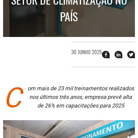
PAÍS
30 JUNHO 2025
Compartilhar
Compart
T
esse
esse
e
post
post
n
no
no
j
Facebook
linkedin
C
om mais de 23 mil treinamentos realizados
nos últimos três anos, empresa prevê alta
de 26% em capacitações para 2025