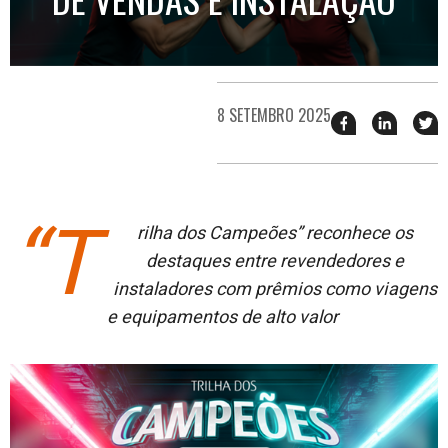
8 SETEMBRO 2025
Compartilhar
Compart
T
esse
esse
e
post
post
n
no
no
j
Facebook
linkedin
“T
rilha dos Campeões” reconhece os
destaques entre revendedores e
instaladores com prêmios como viagens
e equipamentos de alto valor