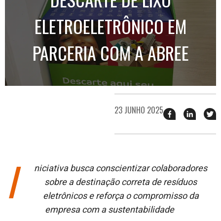
ELETROELETRÔNICO EM
PARCERIA COM A ABREE
23 JUNHO 2025
Compartilhar
Compart
T
esse
esse
e
post
post
n
no
no
j
Facebook
linkedin
I
niciativa busca conscientizar colaboradores
sobre a destinação correta de resíduos
eletrônicos e reforça o compromisso da
empresa com a sustentabilidade