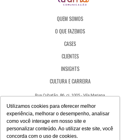
QUEM SOMOS
O QUE FAZEMOS
CASES
CLIENTES
INSIGHTS
CULTURA E CARREIRA
Rua Cubatão, 86, cj. 1005 - Vila Mariana
São Paulo - SP - Brasil - CEP 04013-000
Utilizamos cookies para oferecer melhor
experiência, melhorar o desempenho, analisar
CÓDIGO DE ÉTICA
como você interage em nosso site e
CANAL DE DENÚNCIAS
personalizar conteúdo. Ao utilizar este site, você
concorda com o uso de cookies.