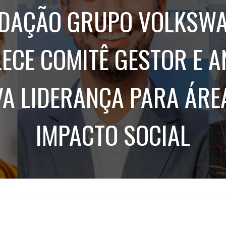
Treinamento
Stake
DAÇÃO GRUPO VOLKSW
de
Aculturamento
Eventos
Corpo
Comunicação
Integrada
Relatórios de
ECE COMITÊ GESTOR E 
Susten
A LIDERANÇA PARA ÁRE
IMPACTO SOCIAL