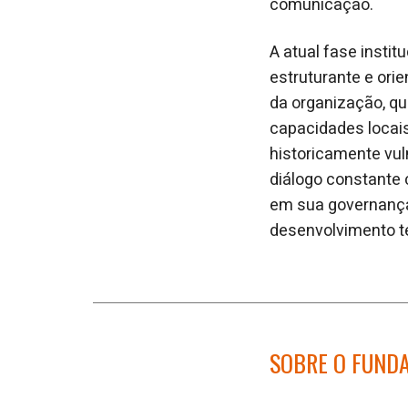
comunicação.
A atual fase inst
estruturante e orie
da organização, qu
capacidades locais
historicamente vu
diálogo constante
em sua governança,
desenvolvimento ter
SOBRE O FUND