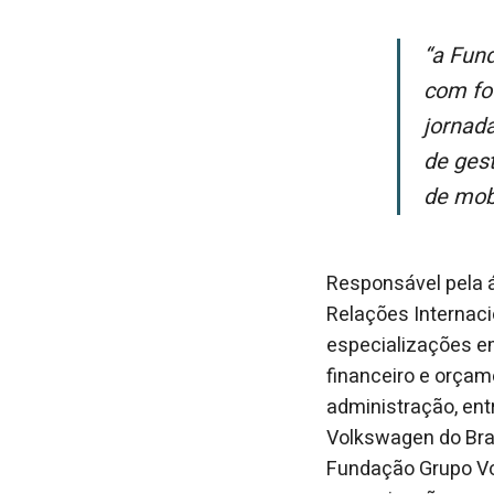
“A Fundação vem consolidando um modelo de atuação de longo prazo,
com fo
jornad
de ges
de mob
Responsável pela á
Relações Internac
especializações e
financeiro e orçam
administração, ent
Volkswagen do Bra
Fundação Grupo Vo