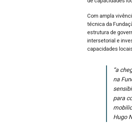
de capacidades loc
Com ampla vivência
técnica da Fundaçã
estrutura de gover
intersetorial e in
capacidades locais
“A chegada da Domênica fortalece a visão integrada que temos adotado
na Fun
sensib
para co
mobilid
Hugo N