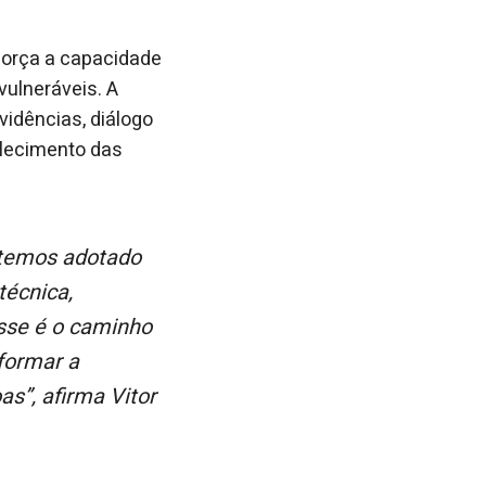
eforça a capacidade
vulneráveis. A
idências, diálogo
talecimento das
técnica,
Esse é o caminho
sformar a
s”, afirma Vitor