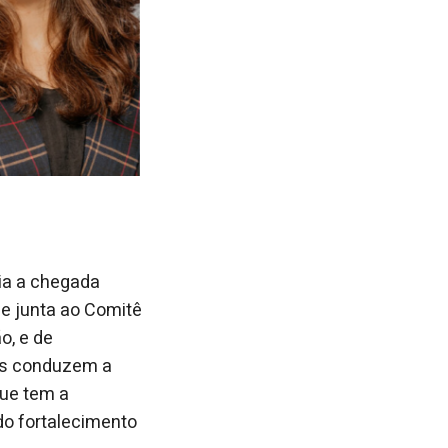
ia a chegada
se junta ao Comitê
o, e de
ais conduzem a
que tem a
 do fortalecimento