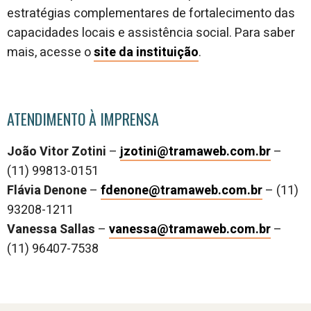
estratégias complementares de fortalecimento das
capacidades locais e assistência social. Para saber
mais, acesse o
site da instituição
.
ATENDIMENTO À IMPRENSA
João Vitor Zotini
–
jzotini@tramaweb.com.br
–
(11) 99813-0151
Flávia Denone
–
fdenone@tramaweb.com.br
– (11)
93208-1211
Vanessa Sallas
–
vanessa@tramaweb.com.br
–
(11) 96407-7538