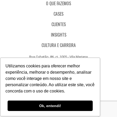
O QUE FAZEMOS
CASES
CLIENTES
INSIGHTS
CULTURA E CARREIRA
Rua Cubatão, 86, cj. 1005 - Vila Mariana
São Paulo - SP - Brasil - CEP 04013-000
Utilizamos cookies para oferecer melhor
experiência, melhorar o desempenho, analisar
CÓDIGO DE ÉTICA
como você interage em nosso site e
CANAL DE DENÚNCIAS
personalizar conteúdo. Ao utilizar este site, você
concorda com o uso de cookies.
(11) 3388.3040
Acesse
Acesse
Acesse
Acesse
Acesse
Acesse
Ok, entendi!
nosso
nosso
nosso
nosso
nosso
nosso
Facebook
Instagram
Linkedin
Whatsapp
Twitter
Canal