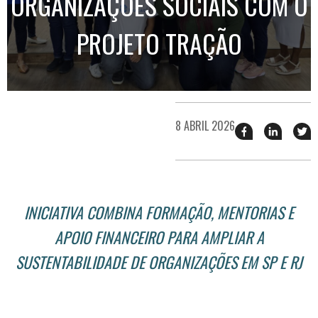
ORGANIZAÇÕES SOCIAIS COM O
PROJETO TRAÇÃO
8 ABRIL 2026
Compartilhar
Compart
T
esse
esse
e
post
post
n
no
no
j
Facebook
linkedin
INICIATIVA COMBINA FORMAÇÃO, MENTORIAS E
APOIO FINANCEIRO PARA AMPLIAR A
SUSTENTABILIDADE DE ORGANIZAÇÕES EM SP E RJ