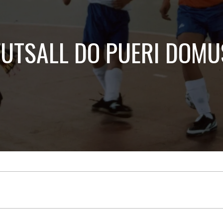
Treinamento
Stake
de
Aculturamento
Eventos
Corpo
Comunicação
Integrada
FUTSALL DO PUERI DOMU
Relatórios de
Susten