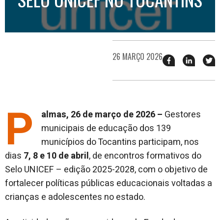
26 MARÇO 2026
Compartilhar
Compart
T
esse
esse
e
post
post
n
no
no
j
Facebook
linkedin
P
almas, 26 de março de 2026 –
Gestores
municipais de educação dos 139
municípios do Tocantins participam, nos
dias
7, 8 e 10 de abril
, de encontros formativos do
Selo UNICEF – edição 2025-2028, com o objetivo de
fortalecer políticas públicas educacionais voltadas a
crianças e adolescentes no estado.