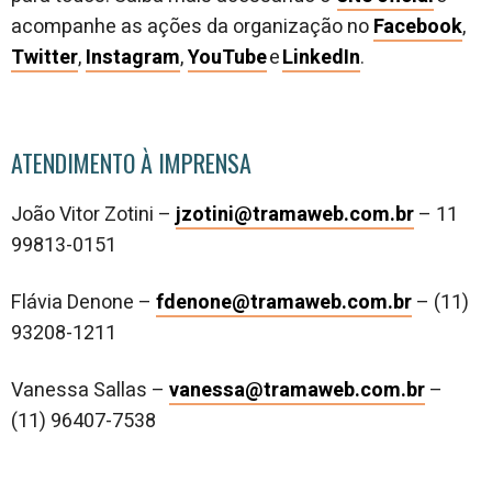
acompanhe as ações da organização no
Facebook
,
Twitter
,
Instagram
,
YouTube
e
LinkedIn
.
ATENDIMENTO À IMPRENSA
João Vitor Zotini –
jzotini@tramaweb.com.br
– 11
99813-0151
Flávia Denone –
fdenone@tramaweb.com.br
– (11)
93208-1211
Vanessa Sallas –
vanessa@tramaweb.com.br
–
(11) 96407-7538