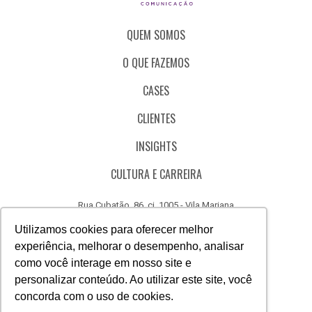
QUEM SOMOS
O QUE FAZEMOS
CASES
CLIENTES
INSIGHTS
CULTURA E CARREIRA
Rua Cubatão, 86, cj. 1005 - Vila Mariana
São Paulo - SP - Brasil - CEP 04013-000
Utilizamos cookies para oferecer melhor
experiência, melhorar o desempenho, analisar
CÓDIGO DE ÉTICA
como você interage em nosso site e
CANAL DE DENÚNCIAS
personalizar conteúdo. Ao utilizar este site, você
concorda com o uso de cookies.
(11) 3388.3040