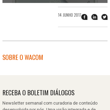
14 JUNHO 2017
Compartilhar
Compart
T
esse
esse
e
post
post
n
no
no
j
Facebook
linkedin
SOBRE O WACOM
RECEBA O BOLETIM DIÁLOGOS
Newsletter semanal com curadoria de conteúdo
desenvolvida por nós. Uma visão integrada e de