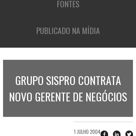
FONTES
PUBLICADO NA MÍDIA
GRUPO SISPRO CONTRATA
NOVO GERENTE DE NEGÓCIOS
1 JULHO 2004
Compartilhar
Compart
T