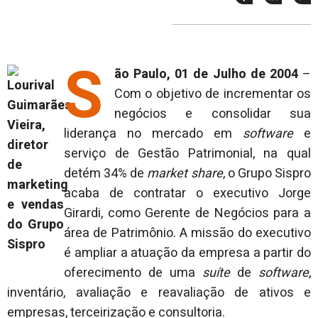
esse
esse
e
post
post
n
no
no
j
Facebook
linkedin
S
ão Paulo, 01 de Julho de 2004
–
Com o objetivo de incrementar os
negócios e consolidar sua
liderança no mercado em
software
e
serviço de Gestão Patrimonial, na qual
detém 34% de
market
share
, o Grupo Sispro
acaba de contratar o executivo Jorge
Girardi, como Gerente de Negócios para a
área de Patrimônio. A missão do executivo
é ampliar a atuação da empresa a partir do
oferecimento de uma
suíte
de
software
,
inventário, avaliação e reavaliação de ativos e
empresas, terceirização e consultoria.