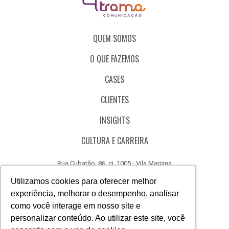
QUEM SOMOS
O QUE FAZEMOS
CASES
CLIENTES
INSIGHTS
CULTURA E CARREIRA
Rua Cubatão, 86, cj. 1005 - Vila Mariana
São Paulo - SP - Brasil - CEP 04013-000
Utilizamos cookies para oferecer melhor
experiência, melhorar o desempenho, analisar
CÓDIGO DE ÉTICA
como você interage em nosso site e
CANAL DE DENÚNCIAS
personalizar conteúdo. Ao utilizar este site, você