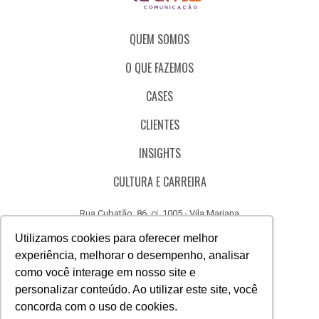
QUEM SOMOS
O QUE FAZEMOS
CASES
CLIENTES
INSIGHTS
CULTURA E CARREIRA
Rua Cubatão, 86, cj. 1005 - Vila Mariana
São Paulo - SP - Brasil - CEP 04013-000
Utilizamos cookies para oferecer melhor
experiência, melhorar o desempenho, analisar
CÓDIGO DE ÉTICA
como você interage em nosso site e
CANAL DE DENÚNCIAS
personalizar conteúdo. Ao utilizar este site, você
concorda com o uso de cookies.
(11) 3388.3040