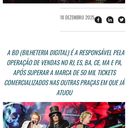
18 DEZEMBRO 2025
Compartilhar
Compart
T
esse
esse
e
post
post
n
no
no
j
Facebook
linkedin
A BD (BILHETERIA DIGITAL) É A RESPONSÁVEL PELA
OPERAÇÃO DE VENDAS NO RJ, ES, BA, CE, MA E PA,
APÓS SUPERAR A MARCA DE 50 MIL TICKETS
COMERCIALIZADOS NAS OUTRAS PRAÇAS EM QUE JÁ
ATUOU