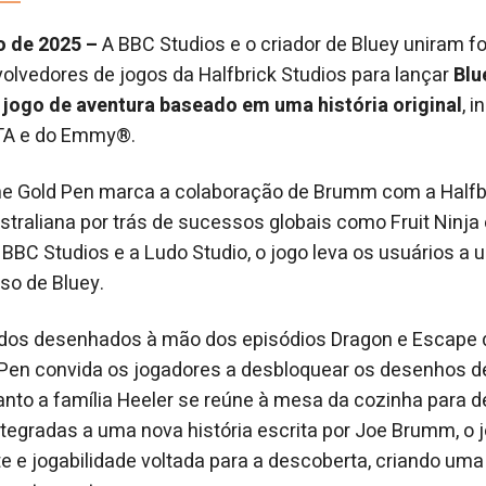
o de 2025 –
A BBC Studios e o criador de Bluey uniram 
lvedores de jogos da Halfbrick Studios para lançar
Blu
o
jogo de aventura baseado em uma história original
, 
TA e do Emmy®.
the Gold Pen marca a colaboração de Brumm com a Halfbr
traliana por trás de sucessos globais como Fruit Ninja 
BBC Studios e a Ludo Studio, o jogo leva os usuários a 
so de Bluey.
dos desenhados à mão dos episódios Dragon e Escape da
 Pen convida os jogadores a desbloquear os desenhos de
nto a família Heeler se reúne à mesa da cozinha para 
tegradas a uma nova história escrita por Joe Brumm, o
te e jogabilidade voltada para a descoberta, criando uma