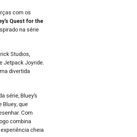
forças com os
ey’s Quest for the
inspirado na série
ick Studios,
e Jetpack Joyride.
uma divertida
 série, Bluey’s
 Bluey, que
desenhar. Com
 jogo combina
 experiência cheia