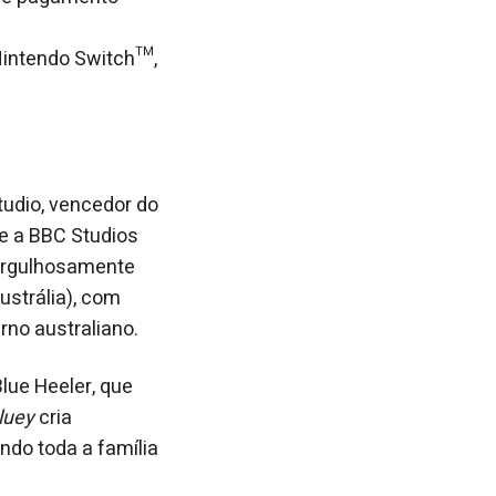
 Nintendo Switch™,
tudio, vencedor do
e a BBC Studios
orgulhosamente
ustrália), com
no australiano.
lue Heeler, que
luey
cria
ndo toda a família