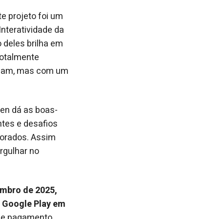
e projeto foi um
Interatividade da
 deles brilha em
totalmente
 amam, mas com um
Pen dá as boas-
ntes e desafios
orados. Assim
rgulhar no
mbro de 2025,
 Google Play em
 de pagamento