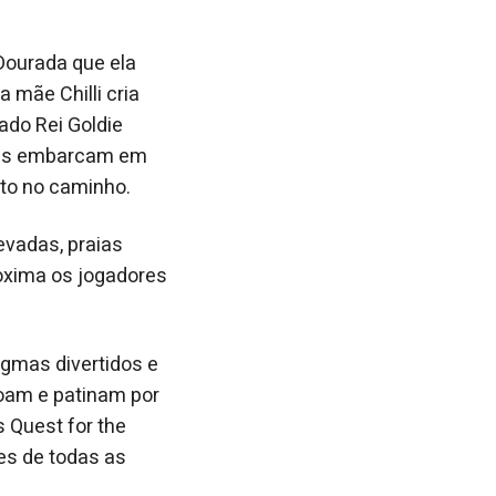
Dourada que ela
 mãe Chilli cria
ado Rei Goldie
eles embarcam em
to no caminho.
evadas, praias
roxima os jogadores
igmas divertidos e
oam e patinam por
 Quest for the
res de todas as