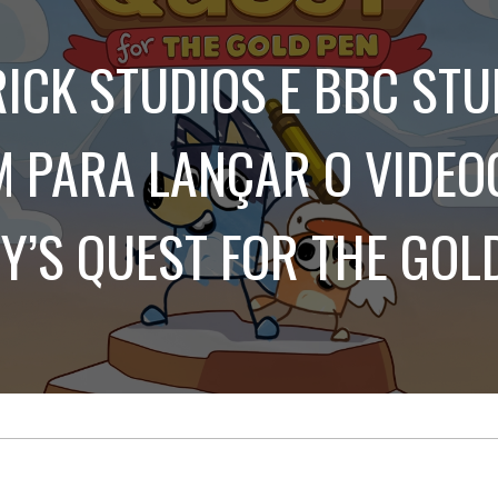
Treinamento
Stake
de
Aculturamento
Eventos
ICK STUDIOS E BBC STU
Corpo
Comunicação
Integrada
Relatórios de
Susten
 PARA LANÇAR O VIDE
Y’S QUEST FOR THE GOL