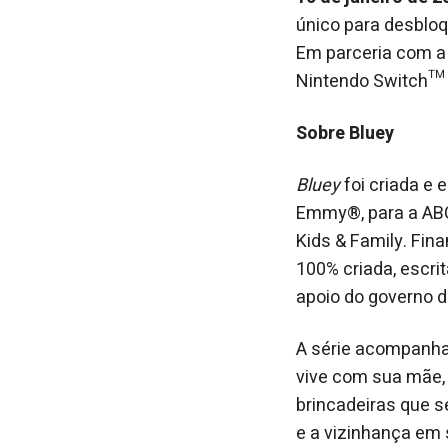
único para desbloq
Em parceria com a 
Nintendo Switch™ 2
Sobre Bluey
Bluey
foi criada e 
Emmy®, para a ABC 
Kids & Family. Fin
100% criada, escri
apoio do governo d
A série acompanh
vive com sua mãe, 
brincadeiras que s
e a vizinhança em