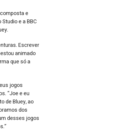
i composta e
 Studio e a BBC
uey.
nturas. Escrever
 e estou animado
orma que só a
eus jogos
os. “Joe e eu
to de Bluey, ao
mbramos dos
 um desses jogos
s.”