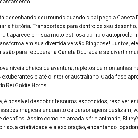
ncantamento.
stá desenhando seu mundo quando o pai pega a Caneta 
ar a história. Transportada para dentro de seu desenho, a
andit aparece em sua moto estilosa como o autoproclam
transforma em sua divertida versão Bingoose! Juntos, 
ssão para recuperar a Caneta Dourada e se divertir mui
ove níveis cheios de aventura, repletos de montanhas n
s exuberantes e até o interior australiano. Cada fase ap
do Rei Goldie Horns.
a, é possível descobrir tesouros escondidos, resolver en
i missões mágicas enquanto os personagens deslizam, v
 desafios. Assim como na amada série animada, Bluey’s
o riso, a criatividade e a exploração, encantando jogado