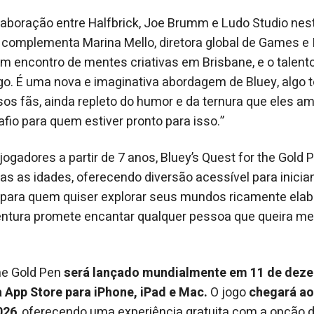
boração entre Halfbrick, Joe Brumm e Ludo Studio nest
, complementa Marina Mello, diretora global de Games e 
um encontro de mentes criativas em Brisbane, e o talento
go. É uma nova e imaginativa abordagem de Bluey, algo 
sos fãs, ainda repleto do humor e da ternura que eles
fio para quem estiver pronto para isso.”
ogadores a partir de 7 anos, Bluey’s Quest for the Gold 
das as idades, oferecendo diversão acessível para inicia
ara quem quiser explorar seus mundos ricamente elab
entura promete encantar qualquer pessoa que queira me
the Gold Pen
será lançado mundialmente em 11 de deze
 App Store para iPhone, iPad e Mac.
O jogo
chegará ao
026
, oferecendo uma experiência gratuita com a opção