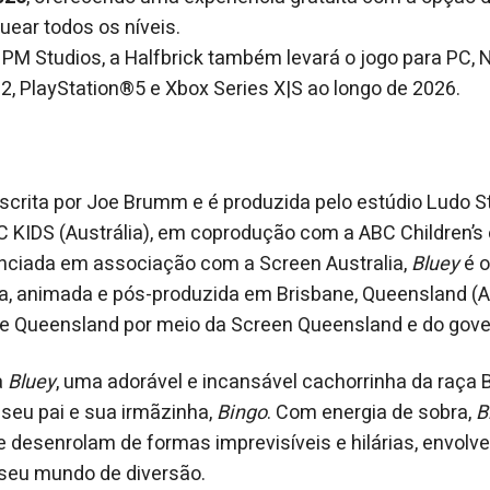
uear todos os níveis.
PM Studios, a Halfbrick também levará o jogo para PC,
, PlayStation®5 e Xbox Series X|S ao longo de 2026.
escrita por Joe Brumm e é produzida pelo estúdio Ludo S
KIDS (Austrália), em coprodução com a ABC Children’s 
anciada em associação com a Screen Australia,
Bluey
é 
ta, animada e pós-produzida em Brisbane, Queensland (A
e Queensland por meio da Screen Queensland e do gover
a
Bluey
, uma adorável e incansável cachorrinha da raça B
seu pai e sua irmãzinha,
Bingo
. Com energia de sobra,
B
e desenrolam de formas imprevisíveis e hilárias, envolve
 seu mundo de diversão.