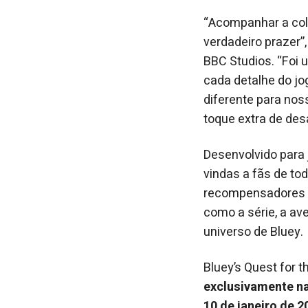
“Acompanhar a cola
verdadeiro prazer”
BBC Studios. “Foi 
cada detalhe do jo
diferente para nos
toque extra de desa
Desenvolvido para j
vindas a fãs de to
recompensadores p
como a série, a av
universo de Bluey.
Bluey’s Quest for 
exclusivamente na
10 de janeiro de 2