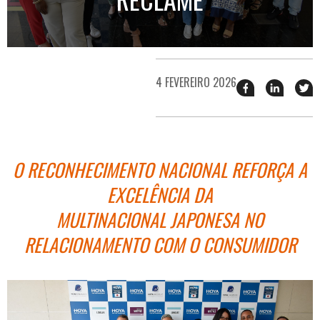
4 FEVEREIRO 2026
Compartilhar
Compart
T
esse
esse
e
post
post
n
no
no
j
Facebook
linkedin
O RECONHECIMENTO NACIONAL REFORÇA A
EXCELÊNCIA DA
MULTINACIONAL JAPONESA NO
RELACIONAMENTO COM O CONSUMIDOR