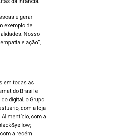
utas da infância.
essoas e gerar
um exemplo de
ealidades. Nosso
 empatia e ação”,
es em todas as
rnet do Brasil e
o digital, o Grupo
tuário, com a loja
 Alimentício, com a
black&yellow;
, com a recém