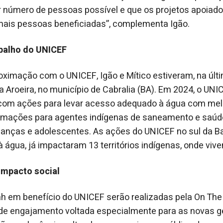
or número de pessoas possível e que os projetos apoiad
ais pessoas beneficiadas”, complementa Igão.
balho do UNICEF
ximação com o UNICEF, Igão e Mítico estiveram, na últ
a Aroeira, no município de Cabralia (BA). Em 2024, o UNI
com ações para levar acesso adequado à água com mel
formações para agentes indígenas de saneamento e saúd
ianças e adolescentes. As ações do UNICEF no sul da B
água, já impactaram 13 territórios indígenas, onde vi
impacto social
h em benefício do UNICEF serão realizadas pela On The
a de engajamento voltada especialmente para as novas g