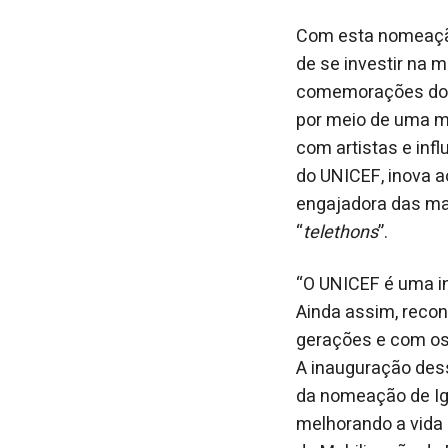
Com esta nomeação
de se investir na m
comemorações dos 
por meio de uma ma
com artistas e inf
do UNICEF, inova 
engajadora das ma
“
telethons
”.
“O UNICEF é uma in
Ainda assim, reco
gerações e com os 
A inauguração dess
da nomeação de Igã
melhorando a vida 