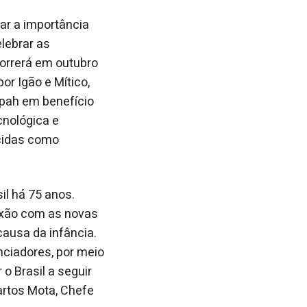
r a importância
elebrar as
orrerá em outubro
r Igão e Mítico,
dpah em benefício
nológica e
cidas como
il há 75 anos.
exão com as novas
ausa da infância.
nciadores, por meio
o Brasil a seguir
artos Mota, Chefe