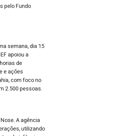
os pelo Fundo
ima semana, dia 15
CEF apoiou a
horias de
e e ações
ahia, com foco no
vem 2.500 pessoas.
 Nose. A agência
erações, utilizando