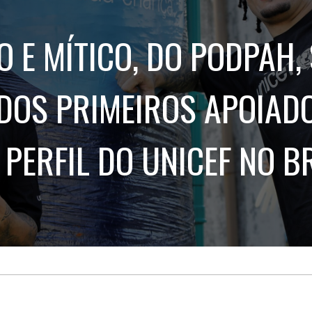
Treinamento
Stake
de
Aculturamento
Eventos
O E MÍTICO, DO PODPAH,
Corpo
Comunicação
Integrada
Relatórios de
Susten
OS PRIMEIROS APOIAD
 PERFIL DO UNICEF NO B