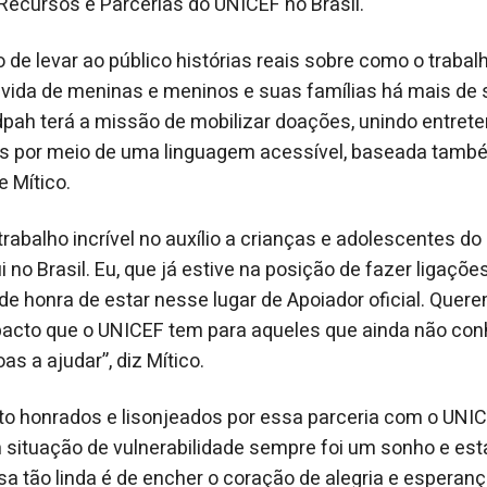
Recursos e Parcerias do UNICEF no Brasil.
 de levar ao público histórias reais sobre como o trabal
vida de meninas e meninos e suas famílias há mais de 
pah terá a missão de mobilizar doações, unindo entret
s por meio de uma linguagem acessível, baseada també
e Mítico.
rabalho incrível no auxílio a crianças e adolescentes d
no Brasil. Eu, que já estive na posição de fazer ligaçõe
de honra de estar nesse lugar de Apoiador oficial. Quere
cto que o UNICEF tem para aqueles que ainda não con
s a ajudar”, diz Mítico.
o honrados e lisonjeados por essa parceria com o UNICE
situação de vulnerabilidade sempre foi um sonho e esta
 tão linda é de encher o coração de alegria e esperan