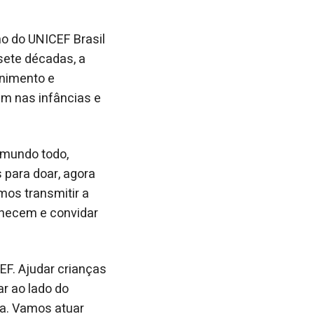
ho do UNICEF Brasil
sete décadas, a
enimento e
m nas infâncias e
o mundo todo,
s para doar, agora
mos transmitir a
hecem e convidar
F. Ajudar crianças
r ao lado do
ça. Vamos atuar