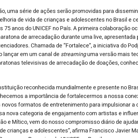
, uma série de ações serão promovidas para dissemina
elhoria de vida de crianças e adolescentes no Brasil e c
75 anos do UNICEF no País. A primeira colaboração oc
ratona de arrecadação durante uma live, apresentada po
luenciadores. Chamada de “Fortalece”, a iniciativa do Po
ao lançar em um canal de
streaming
uma versão mais tec
ratonas televisivas de arrecadação de doações, conhe
stituição reconhecida mundialmente e presente no Bras
nhecemos a importância de fortalecermos a nossa con
novos formatos de entretenimento para impulsionar a c
a nova categoria de engajamento com artistas e influe
o e Mítico, vem do nosso compromisso diário de ajudar 
de crianças e adolescentes”, afirma Francisco Javier M