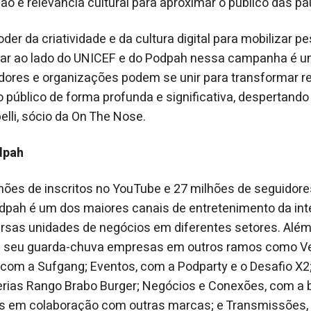
ção e relevância cultural para aproximar o público das pa
er da criatividade e da cultura digital para mobilizar p
star ao lado do UNICEF e do Podpah nessa campanha é 
dores e organizações podem se unir para transformar r
o público de forma profunda e significativa, despertando
elli, sócio da On The Nose.
dpah
hões de inscritos no YouTube e 27 milhões de seguidor
odpah é um dos maiores canais de entretenimento da inte
sas unidades de negócios em diferentes setores. Além d
 seu guarda-chuva empresas em outros ramos como Ves
 com a Sufgang; Eventos, com a Podparty e o Desafio X2;
rias Rango Brabo Burger; Negócios e Conexões, com a 
ns em colaboração com outras marcas; e Transmissões