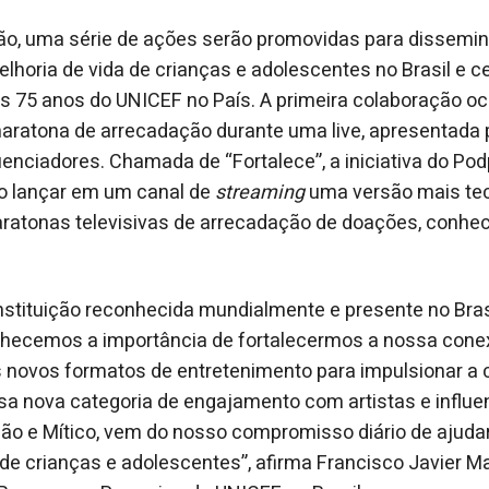
, uma série de ações serão promovidas para dissemina
elhoria de vida de crianças e adolescentes no Brasil e c
75 anos do UNICEF no País. A primeira colaboração oc
ratona de arrecadação durante uma live, apresentada po
luenciadores. Chamada de “Fortalece”, a iniciativa do Po
ao lançar em um canal de
streaming
uma versão mais tec
ratonas televisivas de arrecadação de doações, conhe
stituição reconhecida mundialmente e presente no Bras
nhecemos a importância de fortalecermos a nossa con
novos formatos de entretenimento para impulsionar a c
a nova categoria de engajamento com artistas e influe
o e Mítico, vem do nosso compromisso diário de ajudar 
de crianças e adolescentes”, afirma Francisco Javier M