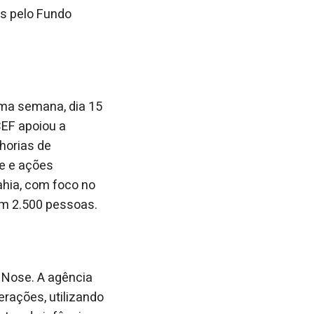
os pelo Fundo
ima semana, dia 15
CEF apoiou a
horias de
e e ações
ahia, com foco no
vem 2.500 pessoas.
 Nose. A agência
erações, utilizando