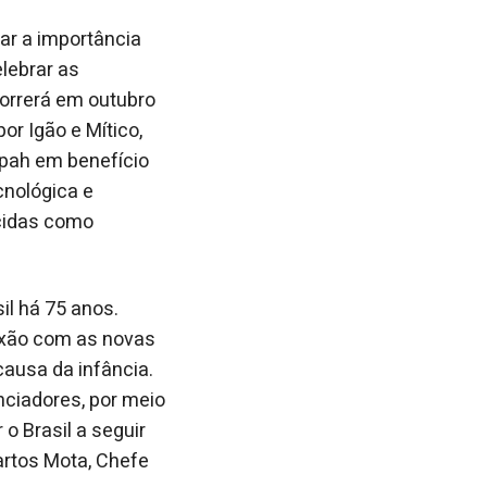
r a importância
elebrar as
orrerá em outubro
r Igão e Mítico,
dpah em benefício
nológica e
cidas como
il há 75 anos.
exão com as novas
ausa da infância.
nciadores, por meio
o Brasil a seguir
artos Mota, Chefe