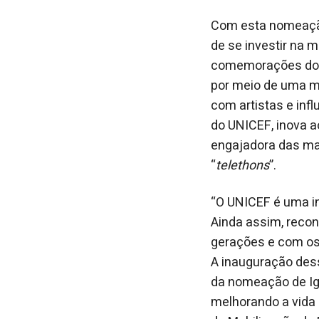
Com esta nomeação
de se investir na m
comemorações dos 
por meio de uma ma
com artistas e inf
do UNICEF, inova 
engajadora das ma
“
telethons
”.
“O UNICEF é uma in
Ainda assim, reco
gerações e com os 
A inauguração dess
da nomeação de Igã
melhorando a vida 