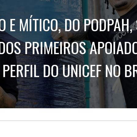
Treinamento
Stake
de
Aculturamento
Eventos
O E MÍTICO, DO PODPAH,
Corpo
Comunicação
Integrada
Relatórios de
Susten
OS PRIMEIROS APOIAD
 PERFIL DO UNICEF NO B