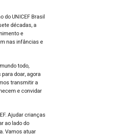
ho do UNICEF Brasil
sete décadas, a
enimento e
m nas infâncias e
o mundo todo,
s para doar, agora
mos transmitir a
hecem e convidar
F. Ajudar crianças
r ao lado do
ça. Vamos atuar