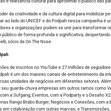
ção e relevância cultural para aproximar o público das pa
er da criatividade e da cultura digital para mobilizar p
star ao lado do UNICEF e do Podpah nessa campanha é 
dores e organizações podem se unir para transformar r
o público de forma profunda e significativa, despertando
elli, sócio da On The Nose.
dpah
hões de inscritos no YouTube e 27 milhões de seguidor
odpah é um dos maiores canais de entretenimento da inte
sas unidades de negócios em diferentes setores. Além d
 seu guarda-chuva empresas em outros ramos como Ves
 com a Sufgang; Eventos, com a Podparty e o Desafio X2;
rias Rango Brabo Burger; Negócios e Conexões, com a 
ns em colaboração com outras marcas; e Transmissões