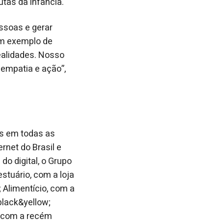
utas da infância.
essoas e gerar
um exemplo de
ealidades. Nosso
 empatia e ação”,
es em todas as
rnet do Brasil e
o digital, o Grupo
tuário, com a loja
 Alimentício, com a
black&yellow;
, com a recém