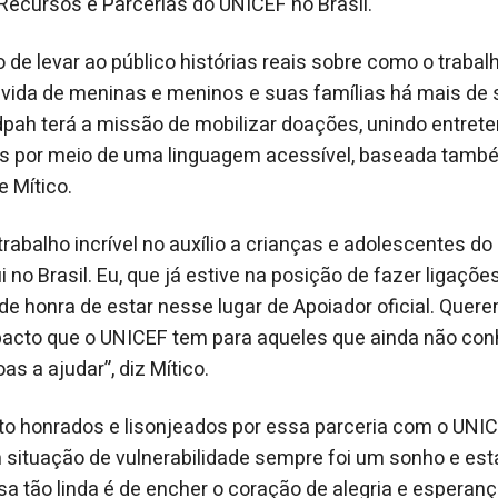
Recursos e Parcerias do UNICEF no Brasil.
 de levar ao público histórias reais sobre como o trabal
vida de meninas e meninos e suas famílias há mais de 
pah terá a missão de mobilizar doações, unindo entret
s por meio de uma linguagem acessível, baseada també
e Mítico.
rabalho incrível no auxílio a crianças e adolescentes d
no Brasil. Eu, que já estive na posição de fazer ligaçõe
de honra de estar nesse lugar de Apoiador oficial. Quere
cto que o UNICEF tem para aqueles que ainda não con
s a ajudar”, diz Mítico.
o honrados e lisonjeados por essa parceria com o UNICE
situação de vulnerabilidade sempre foi um sonho e esta
 tão linda é de encher o coração de alegria e esperan