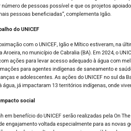
or número de pessoas possível e que os projetos apoiad
ais pessoas beneficiadas”, complementa Igão.
balho do UNICEF
ximação com o UNICEF, Igão e Mítico estiveram, na últ
a Aroeira, no município de Cabralia (BA). Em 2024, o UNI
com ações para levar acesso adequado à água com mel
formações para agentes indígenas de saneamento e saúd
ianças e adolescentes. As ações do UNICEF no sul da B
água, já impactaram 13 territórios indígenas, onde vi
impacto social
h em benefício do UNICEF serão realizadas pela On The
a de engajamento voltada especialmente para as novas g