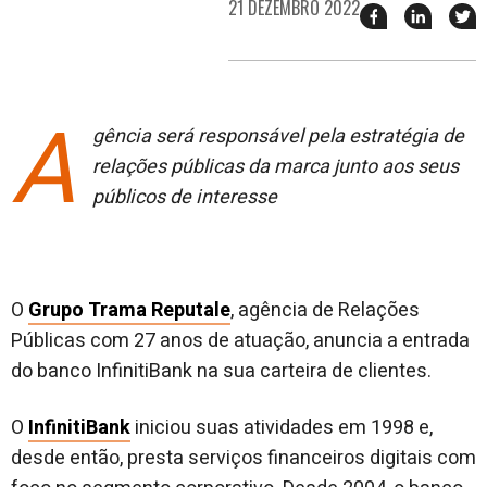
21 DEZEMBRO 2022
Compartilhar
Compart
T
esse
esse
e
post
post
n
no
no
j
Facebook
linkedin
A
gência será responsável pela estratégia de
relações públicas da marca junto aos seus
públicos de interesse
O
Grupo Trama Reputale
, agência de Relações
Públicas com 27 anos de atuação, anuncia a entrada
do banco InfinitiBank na sua carteira de clientes.
O
InfinitiBank
iniciou suas atividades em 1998 e,
desde então, presta serviços financeiros digitais com