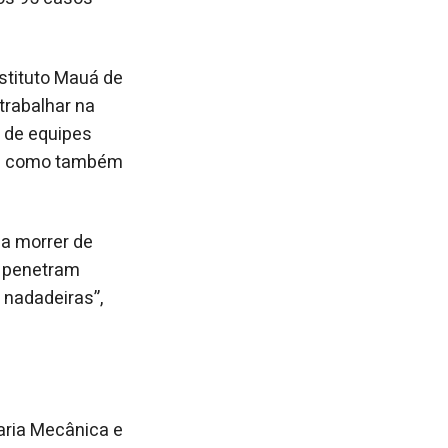
nstituto Mauá de
trabalhar na
 de equipes
as como também
 a morrer de
e penetram
nadadeiras”,
aria Mecânica e