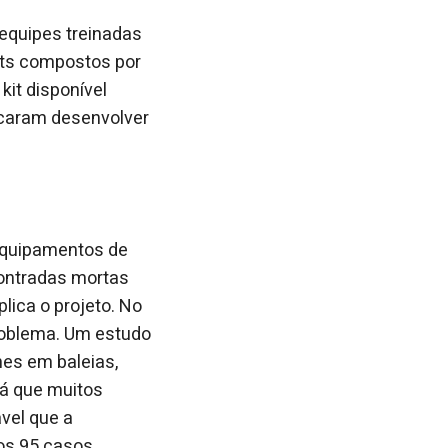
 equipes treinadas
kits compostos por
kit disponível
scaram desenvolver
equipamentos de
contradas mortas
lica o projeto. No
roblema. Um estudo
hes em baleias,
já que muitos
vel que a
 os 95 casos