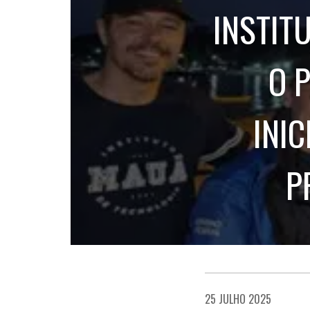
INSTIT
O 
INIC
P
25 JULHO 2025