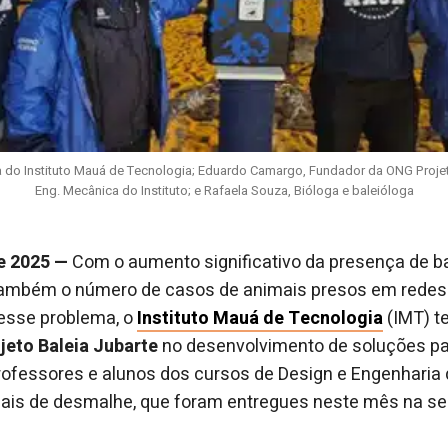
a do Instituto Mauá de Tecnologia; Eduardo Camargo, Fundador da ONG Projet
Eng. Mecânica do Instituto; e Rafaela Souza, Bióloga e baleióloga
de 2025 —
Com o aumento significativo da presença de ba
e também o número de casos de animais presos em redes
 esse problema, o
Instituto Mauá de Tecnologia
(IMT) t
jeto Baleia Jubarte
no desenvolvimento de soluções pa
ofessores e alunos dos cursos de Design e Engenharia d
iais de desmalhe, que foram entregues neste mês na se