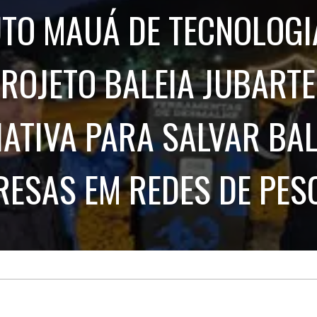
Treinamento
Stake
UTO MAUÁ DE TECNOLOGI
de
Aculturamento
Eventos
Corpo
Comunicação
Integrada
Relatórios de
PROJETO BALEIA JUBARTE
Susten
IATIVA PARA SALVAR BA
RESAS EM REDES DE PES