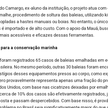
do Camargo, ex-aluno da instituição, o projeto atua com
smalhe, procedimento de soltura das baleias, utilizando 
opladas a hastes manuais ou boias. No entanto, o único 
 é importado e de alto custo. Com o apoio da Mauá, bu
 mais acessíveis e eficazes dessas ferramentas.
 para a conservação marinha
, foram registrados 65 casos de baleias emalhadas em 
sileira. No mesmo período, outras 30 baleias foram en
stígios desses equipamentos presos ao corpo, como exp
ero provavelmente representa apenas uma fração do p
dos Unidos, com base nas cicatrizes deixadas por emal
cerca de 10% dos casos são efetivamente registrados, 
costa e passam despercebidos. Com base nisso, é prová
roblema no Brasil seja significativamente maior do que