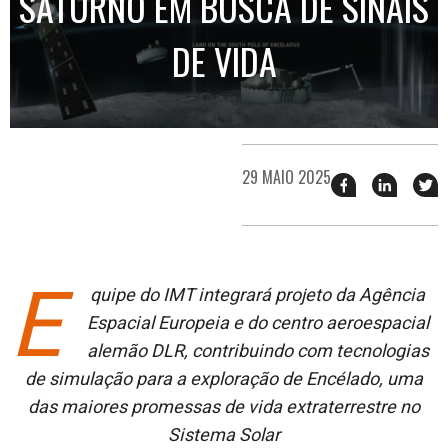
SATURNO EM BUSCA DE SINAIS
DE VIDA
29 MAIO 2025
Compartilhar
Compart
T
esse
esse
e
post
post
n
no
no
j
Facebook
linkedin
E
quipe do IMT integrará projeto da Agência
Espacial Europeia e do centro aeroespacial
alemão DLR, contribuindo com tecnologias
de simulação para a exploração de Encélado, uma
das maiores promessas de vida extraterrestre no
Sistema Solar