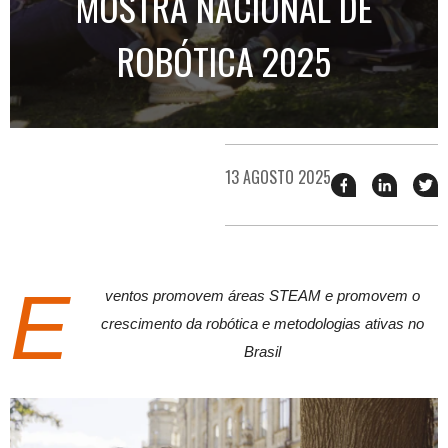
MOSTRA NACIONAL DE
ROBÓTICA 2025
13 AGOSTO 2025
Compartilhar
Compart
T
esse
esse
e
post
post
n
no
no
j
Facebook
linkedin
E
ventos promovem áreas STEAM e promovem o
crescimento da robótica e metodologias ativas no
Brasil