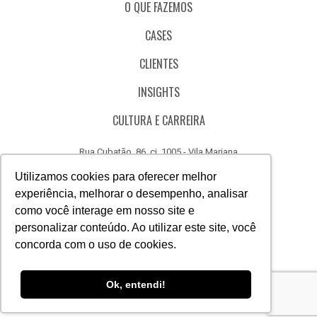
O QUE FAZEMOS
CASES
CLIENTES
INSIGHTS
CULTURA E CARREIRA
Rua Cubatão, 86, cj. 1005 - Vila Mariana
São Paulo - SP - Brasil - CEP 04013-000
Utilizamos cookies para oferecer melhor
experiência, melhorar o desempenho, analisar
CÓDIGO DE ÉTICA
como você interage em nosso site e
CANAL DE DENÚNCIAS
personalizar conteúdo. Ao utilizar este site, você
concorda com o uso de cookies.
(11) 3388.3040
Acesse
Acesse
Acesse
Acesse
Acesse
Acesse
Ok, entendi!
nosso
nosso
nosso
nosso
nosso
nosso
Facebook
Instagram
Linkedin
Whatsapp
Twitter
Canal