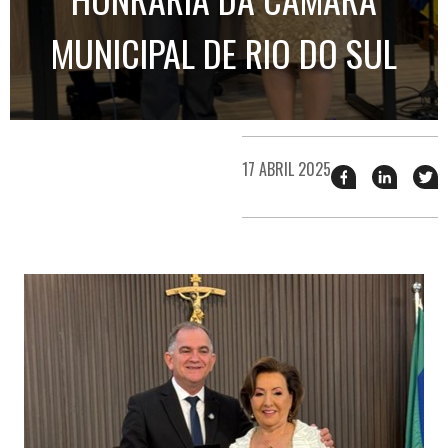
MUNICIPAL DE RIO DO SUL
17 ABRIL 2025
Compartilhar
Compart
T
esse
esse
e
post
post
n
no
no
j
Facebook
linkedin