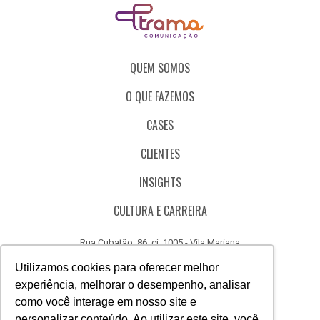
QUEM SOMOS
O QUE FAZEMOS
CASES
CLIENTES
INSIGHTS
CULTURA E CARREIRA
Rua Cubatão, 86, cj. 1005 - Vila Mariana
São Paulo - SP - Brasil - CEP 04013-000
Utilizamos cookies para oferecer melhor
experiência, melhorar o desempenho, analisar
CÓDIGO DE ÉTICA
como você interage em nosso site e
CANAL DE DENÚNCIAS
personalizar conteúdo. Ao utilizar este site, você