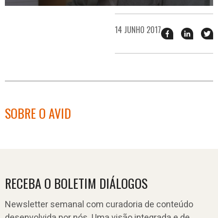
14 JUNHO 2017
Compartilhar
Compart
T
esse
esse
e
post
post
n
no
no
j
Facebook
linkedin
SOBRE O AVID
RECEBA O BOLETIM DIÁLOGOS
Newsletter semanal com curadoria de conteúdo
desenvolvida por nós. Uma visão integrada e de