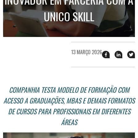
UNICO SKILL
13 MARÇO 2026
Compartilhar
Compart
T
esse
esse
e
post
post
n
no
no
j
Facebook
linkedin
COMPANHIA TESTA MODELO DE FORMAÇÃO COM
ACESSO A GRADUAÇÕES, MBAS E DEMAIS FORMATOS
DE CURSOS PARA PROFISSIONAIS EM DIFERENTES
ÁREAS