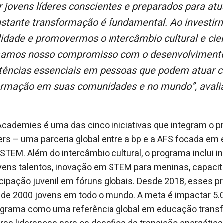
stante transformação é fundamental. Ao investi
idade e promovermos o intercâmbio cultural e cien
mamos nosso compromisso com o desenvolviment
ências essenciais em pessoas que podem atuar 
ormação em suas comunidades e no mundo”, avalia
cademies é uma das cinco iniciativas que integram o p
 – uma parceria global entre a bp e a AFS focada em 
STEM. Além do intercâmbio cultural, o programa inclui in
ovens talentos, inovação em STEM para meninas, capaci
cipação juvenil em fóruns globais. Desde 2018, esses p
 de 2000 jovens em todo o mundo. A meta é impactar 5.
ograma como uma referência global em educação trans