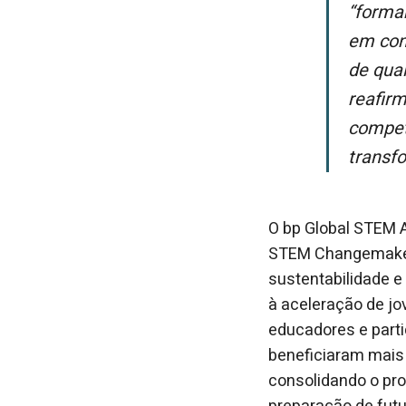
“Formar jovens líderes conscientes e preparados para atuar em um mundo
em con
de qual
reafir
compet
transf
O bp Global STEM A
STEM Changemakers
sustentabilidade e 
à aceleração de j
educadores e parti
beneficiaram mais
consolidando o pr