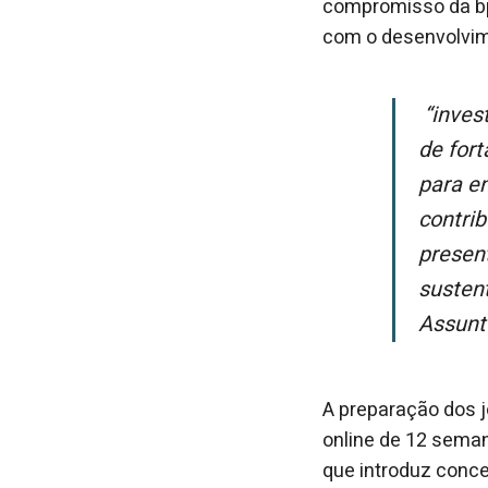
compromisso da bp
com o desenvolvim
“Investir na formação de jovens talentos brasileiros é também uma forma
de fort
para en
contri
present
susten
Assunt
A preparação dos 
online de 12 seman
que introduz conce