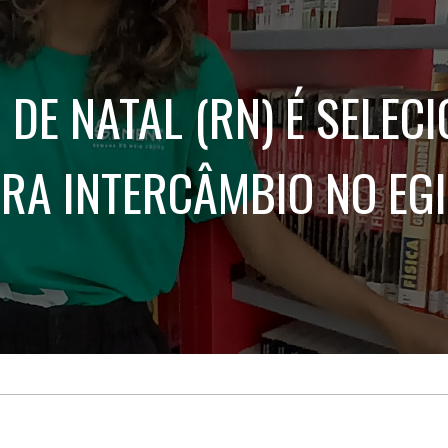
Treinamento
Stake
de
Aculturamento
Eventos
Corpo
Comunicação
Integrada
Relatórios de
 DE NATAL (RN) É SELEC
Susten
RA INTERCÂMBIO NO EG