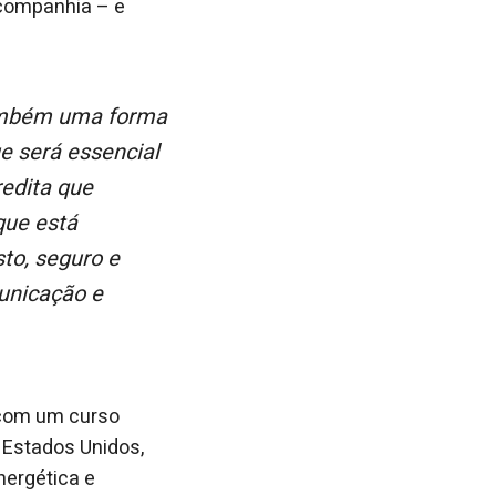
companhia – e
e será essencial
redita que
que está
to, seguro e
unicação e
 com um curso
 Estados Unidos,
nergética e