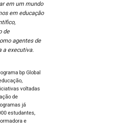
rmos em educação
tífico,
o de
como agentes de
 a executiva.
rograma bp Global
educação,
iciativas voltadas
tação de
rogramas já
000 estudantes,
formadora e