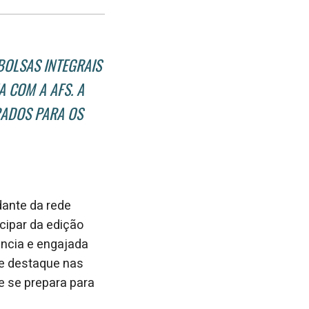
post
post
nova
no
no
janela
Facebook
linkedin
BOLSAS INTEGRAIS
 COM A AFS. A
RADOS PARA OS
dante da rede
icipar da edição
ncia e engajada
de destaque nas
 e se prepara para