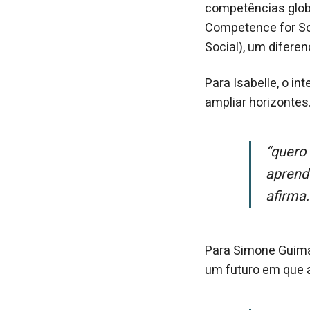
competências globa
Competence for So
Social), um difere
Para Isabelle, o i
ampliar horizontes
“Quero mostrar que fazer ciência é, sim, coisa de menina! Pretendo
aprende
afirma.
Para Simone Guimar
um futuro em que 