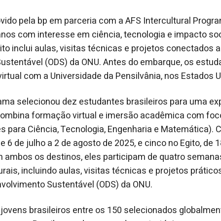
ido pela bp em parceria com a AFS Intercultural Progra
anos com interesse em ciência, tecnologia e impacto soc
ito inclui aulas, visitas técnicas e projetos conectados 
ustentável (ODS) da ONU. Antes do embarque, os estud
rtual com a Universidade da Pensilvânia, nos Estados U
ama selecionou dez estudantes brasileiros para uma ex
 combina formação virtual e imersão acadêmica com f
s para Ciência, Tecnologia, Engenharia e Matemática). 
e 6 de julho a 2 de agosto de 2025, e cinco no Egito, de 1
m ambos os destinos, eles participam de quatro semanas
ais, incluindo aulas, visitas técnicas e projetos prático
nvolvimento Sustentável (ODS) da ONU.
jovens brasileiros entre os 150 selecionados globalmen