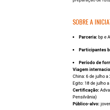
preparação de futu
SOBRE A INICIA
Parceria:
bp e A
Participantes b
Período de for
Viagem internacio
China: 6 de julho a
Egito: 18 de julho 
Certificação:
Advan
Pensilvânia)
Público-alvo:
joven