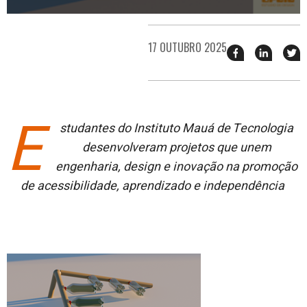
17 OUTUBRO 2025
Compartilhar
Compart
T
esse
esse
e
post
post
n
no
no
j
Facebook
linkedin
E
studantes
do Instituto Mauá de
Tecnologia
desenvolveram projetos que unem
engenharia, design e inovação
na promoção
de acessibilidade, aprendizado e
independência