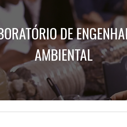
Treinamento
Stake
de
Aculturamento
Eventos
Corpo
Comunicação
Integrada
Relatórios de
BORATÓRIO DE ENGENHA
Susten
AMBIENTAL