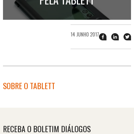
14 JUNHO 2017
Compartilhar
Compart
T
esse
esse
e
post
post
n
no
no
j
Facebook
linkedin
SOBRE O TABLETT
RECEBA O BOLETIM DIÁLOGOS