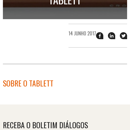
14 JUNHO 2017
Compartilhar
Compart
T
esse
esse
e
post
post
n
no
no
j
Facebook
linkedin
SOBRE O TABLETT
RECEBA O BOLETIM DIÁLOGOS