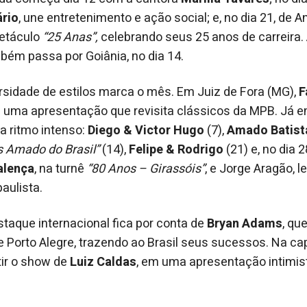
ário
, une entretenimento e ação social; e, no dia 21, de A
etáculo
“25 Anas”,
celebrando seus 25 anos de carreira. 
ém passa por Goiânia, no dia 14.
versidade de estilos marca o mês. Em Juiz de Fora (MG),
F
m uma apresentação que revisita clássicos da MPB. Já e
 ritmo intenso:
Diego & Victor Hugo
(7),
Amado Batist
s Amado do Brasil”
(14),
Felipe & Rodrigo
(21) e, no dia 
alença
, na turnê
“80 Anos – Girassóis”
, e Jorge Aragão, 
aulista.
estaque internacional fica por conta de
Bryan Adams
, qu
e Porto Alegre, trazendo ao Brasil seus sucessos. Na cap
tir o show de
Luiz Caldas
, em uma apresentação intimis