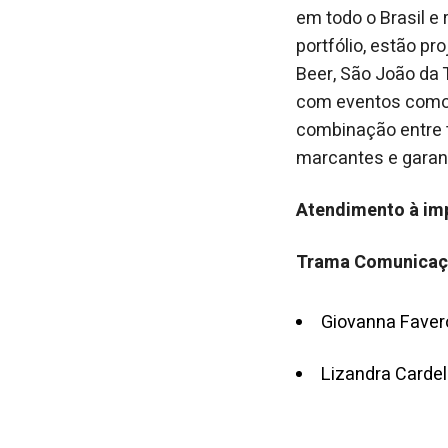
em todo o Brasil e
portfólio, estão pr
Beer, São João da 
com eventos como os
combinação entre t
marcantes e garant
Atendimento à im
Trama Comunica
Giovanna Faver
Lizandra Carde