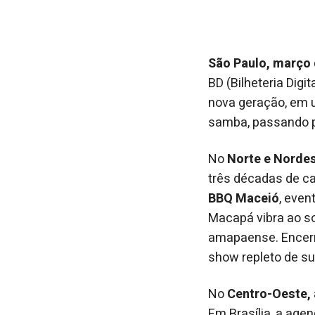
São Paulo, março
BD (Bilheteria Dig
nova geração, em 
samba, passando pe
No
Norte e Norde
três décadas de ca
BBQ Maceió
, even
Macapá vibra ao 
amapaense. Encerr
show repleto de s
No
Centro-Oeste,
Em Brasília, a ag