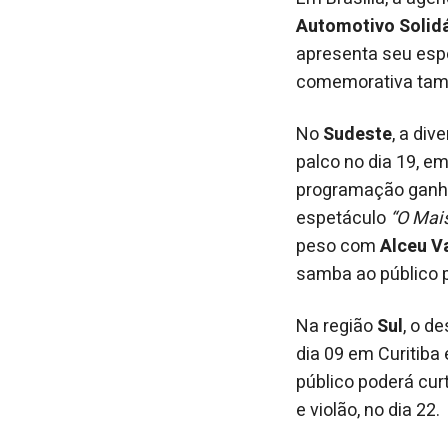
Automotivo Solid
apresenta seu esp
comemorativa tamb
No
Sudeste
, a di
palco no dia 19, e
programação ganha
espetáculo
“O Mai
peso com
Alceu V
samba ao público p
Na região
Sul
, o d
dia 09 em Curitiba 
público poderá cur
e violão, no dia 22.