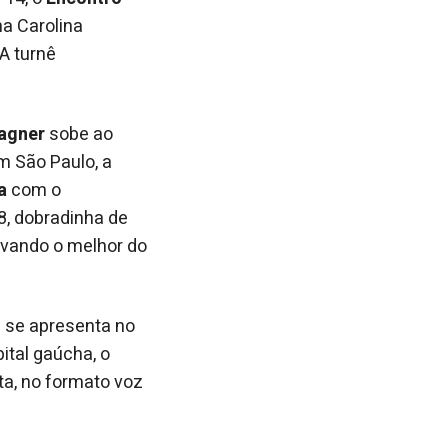
na Carolina
A turnê
agner
sobe ao
m São Paulo, a
a
com o
28, dobradinha de
levando o melhor do
e se apresenta no
ital gaúcha, o
ta, no formato voz