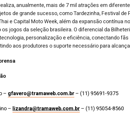
 realiza, anualmente, mais de 7 mil atrações em diferen
ojetos de grande sucesso, como Tardezinha, Festival de P
Thai e Capital Moto Week, além da expansão contínua no
 jogos da seleção brasileira. O diferencial da Bilheteri
ecnologia, personalização e eficiência, conectando fãs
indo aos produtores o suporte necessário para alcança
prensa
ção
o –
gfavero@tramaweb.com.br
– (11) 95691-9375
lino –
lizandra@tramaweb.com.br
– (11) 95054-8560