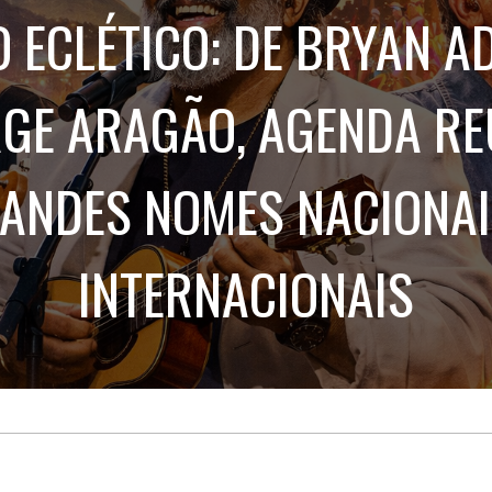
Treinamento
Stake
 ECLÉTICO: DE BRYAN A
de
Aculturamento
Eventos
Corpo
Comunicação
Integrada
Relatórios de
RGE ARAGÃO, AGENDA RE
Susten
ANDES NOMES NACIONAI
INTERNACIONAIS