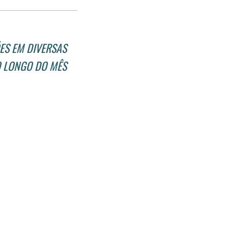
post
post
nova
no
no
janela
Facebook
linkedin
ES EM DIVERSAS
O LONGO DO MÊS