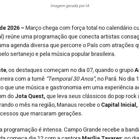
Imagem gerada por IA
 de 2026 –
Março chega com força total no calendário cult
ital) reúne uma programação que conecta artistas cons
uma agenda diversa que percorre o País com atrações q
lo sertanejo e pela música popular brasileira.
ste
, os destaques começam no dia 07, quando o grupo
A
rreira com a turnê
“Temporal 30 Anos”,
no Pará. No dia 
to que une música e gastronomia em uma experiência ao 
som do
Jota Quest,
que leva seus clássicos do pop rock à
ando o mês na região, Manaus recebe o
Capital Inicial,
ucessos que marcaram gerações.
a programação é intensa. Campo Grande recebe a ban
enda começa dia 12 com a cantora
Marília Tavares
; no di