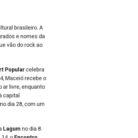
ural brasileiro. A
agrados e nomes da
ue vão do rock ao
rt Popular
celebra
14, Maceió recebe o
ar livre, enquanto
 capital
no dia 28, com um
da
Lagum
no dia 8.
a 14, o
Encontro