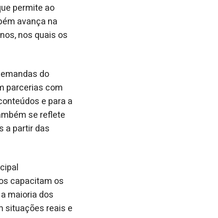
que permite ao
ambém avança na
nos, nos quais os
 demandas do
m parcerias com
conteúdos e para a
também se reflete
 a partir das
cipal
sos capacitam os
 a maioria dos
 situações reais e