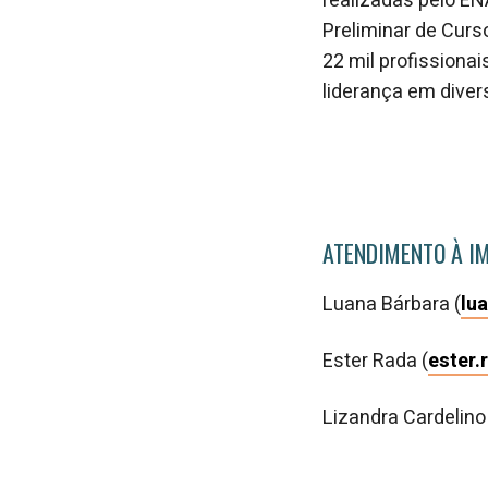
realizadas pelo E
Preliminar de Curs
22 mil profission
liderança em diver
ATENDIMENTO À I
Luana Bárbara (
lu
Ester Rada (
ester
Lizandra Cardelino 