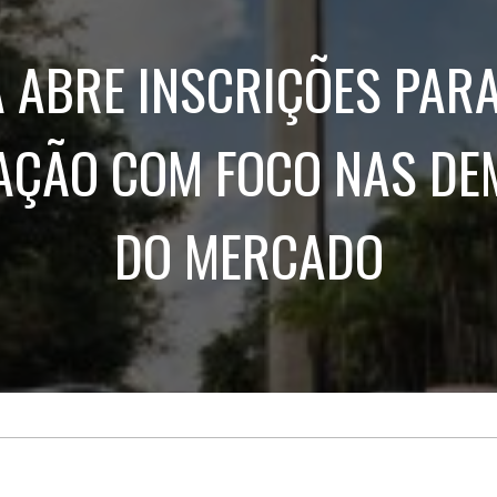
Treinamento
Stake
de
Aculturamento
Eventos
 ABRE INSCRIÇÕES PARA
Corpo
Comunicação
Integrada
Relatórios de
Susten
ÇÃO COM FOCO NAS D
DO MERCADO