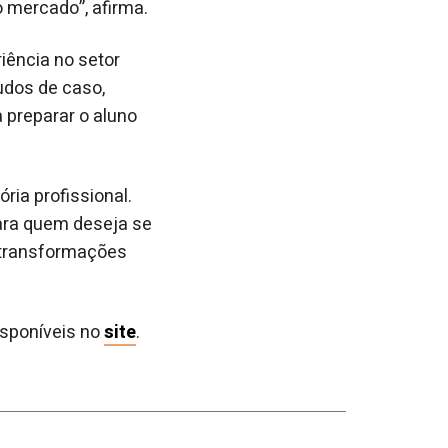
o mercado”, afirma.
iência no setor
tudos de caso,
 preparar o aluno
ria profissional.
ara quem deseja se
 transformações
isponíveis no
site
.