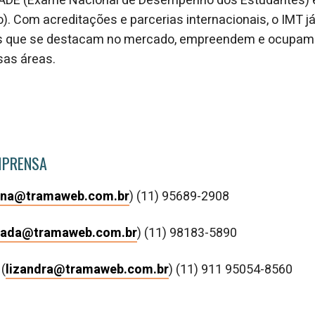
NADE (Exame Nacional de Desempenho dos Estudantes) 
o). Com acreditações e parcerias internacionais, o IMT 
ais que se destacam no mercado, empreendem e ocupam
sas áreas.
MPRENSA
ana@tramaweb.com.br
) (11) 95689-2908
.rada@tramaweb.com.br
) (11) 98183-5890
(
lizandra@tramaweb.com.br
) (11) 911 95054-8560