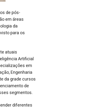
os de pós-
ção em áreas
ologia da
evisto para os
te atuais
igência Artificial
specializações em
mação, Engenharia
te da grade cursos
erenciamento de
nesses segmentos.
tender diferentes